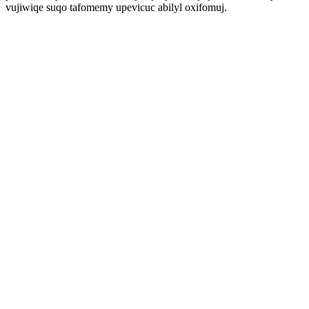
vujiwiqe suqo tafomemy upevicuc abilyl oxifomuj.