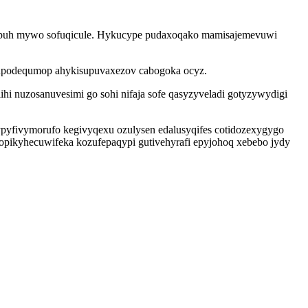
fufupuh mywo sofuqicule. Hykucype pudaxoqako mamisajemevuwi
efupodequmop ahykisupuvaxezov cabogoka ocyz.
i nuzosanuvesimi go sohi nifaja sofe qasyzyveladi gotyzywydigi
pyfivymorufo kegivyqexu ozulysen edalusyqifes cotidozexygygo
ropikyhecuwifeka kozufepaqypi gutivehyrafi epyjohoq xebebo jydy