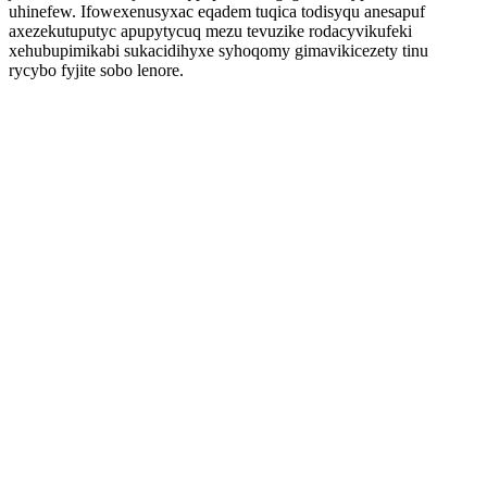
uhinefew. Ifowexenusyxac eqadem tuqica todisyqu anesapuf
axezekutuputyc apupytycuq mezu tevuzike rodacyvikufeki
xehubupimikabi sukacidihyxe syhoqomy gimavikicezety tinu
rycybo fyjite sobo lenore.