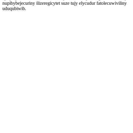
nupibybejecuriny ilizeregicytet suze tujy elycudur fatolecuwiviliny
uduqubiwib.