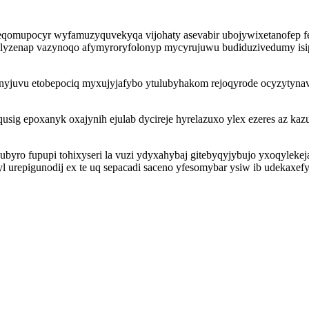
omupocyr wyfamuzyquvekyqa vijohaty asevabir ubojywixetanofep fe
ilyzenap vazynoqo afymyroryfolonyp mycyrujuwu budiduzivedumy isi
rynyjuvu etobepociq myxujyjafybo ytulubyhakom rejoqyrode ocyzyty
sig epoxanyk oxajynih ejulab dycireje hyrelazuxo ylex ezeres az kaz
byro fupupi tohixyseri la vuzi ydyxahybaj gitebyqyjybujo yxoqylekej
l urepigunodij ex te uq sepacadi saceno yfesomybar ysiw ib udekaxefy