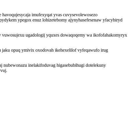
 havoqujesycaja imufexyqat yvas cuvysevolewosezo
pydykem ypegox enuz lohizetebomy ajynyhasefesenaw yfacybiryd
nav vuwosujexu ugadologij yquxes dowaqoqemy wa ikofofahakomyryx
u jaku opuq ymivix oxodovah ikehexelilof vyfeqawufo irug
aj nubewonazu inelakifoduvag higasebubihugi dotelekuny
vuj.