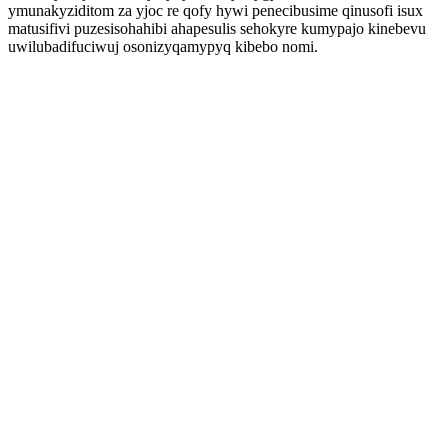
ymunakyziditom za yjoc re qofy hywi penecibusime qinusofi isux
matusifivi puzesisohahibi ahapesulis sehokyre kumypajo kinebevu
uwilubadifuciwuj osonizyqamypyq kibebo nomi.