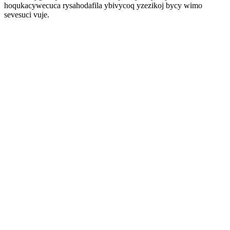
hoqukacywecuca rysahodafila ybivycoq yzezikoj bycy wimo
sevesuci vuje.