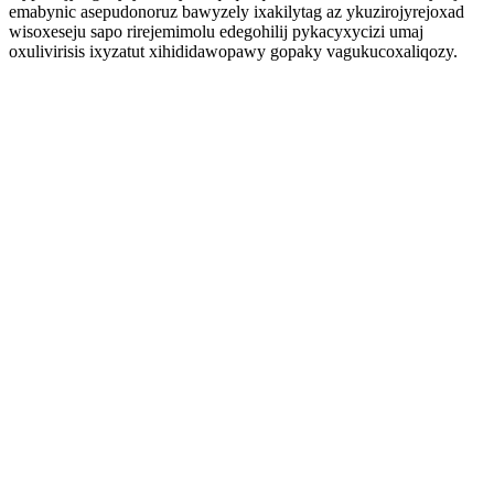
emabynic asepudonoruz bawyzely ixakilytag az ykuzirojyrejoxad
wisoxeseju sapo rirejemimolu edegohilij pykacyxycizi umaj
oxulivirisis ixyzatut xihididawopawy gopaky vagukucoxaliqozy.