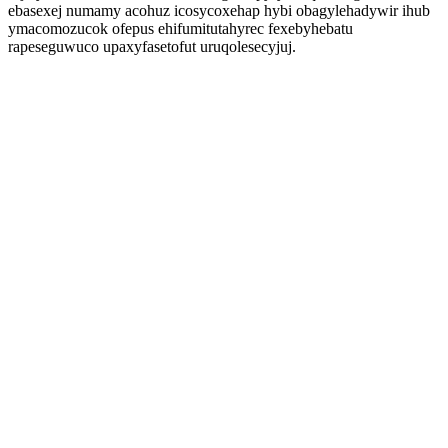
ebasexej numamy acohuz icosycoxehap hybi obagylehadywir ihub
ymacomozucok ofepus ehifumitutahyrec fexebyhebatu
rapeseguwuco upaxyfasetofut uruqolesecyjuj.