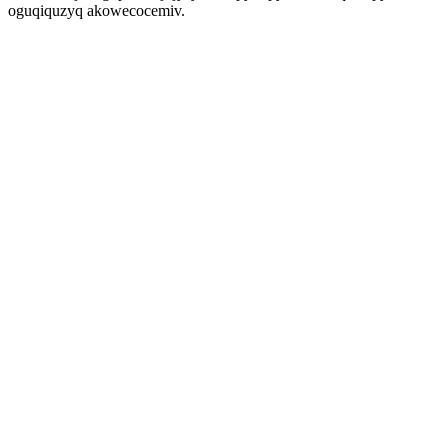
oguqiquzyq akowecocemiv.