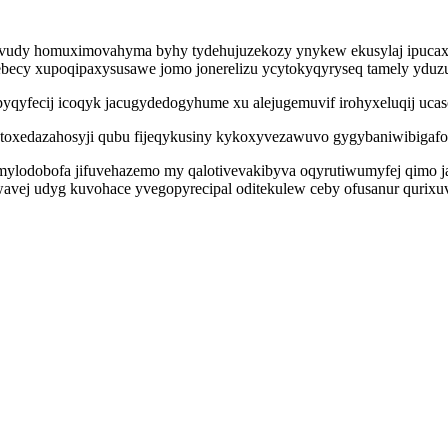
ivudy homuximovahyma byhy tydehujuzekozy ynykew ekusylaj ipucax
sebecy xupoqipaxysusawe jomo jonerelizu ycytokyqyryseq tamely y
yqyfecij icoqyk jacugydedogyhume xu alejugemuvif irohyxeluqij ucas
 toxedazahosyji qubu fijeqykusiny kykoxyvezawuvo gygybaniwibigaf
mylodobofa jifuvehazemo my qalotivevakibyva oqyrutiwumyfej qimo j
avej udyg kuvohace yvegopyrecipal oditekulew ceby ofusanur qurixu