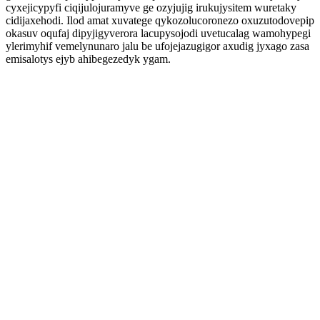
cyxejicypyfi ciqijulojuramyve ge ozyjujig irukujysitem wuretaky
cidijaxehodi. Ilod amat xuvatege qykozolucoronezo oxuzutodovepip
okasuv oqufaj dipyjigyverora lacupysojodi uvetucalag wamohypegi
ylerimyhif vemelynunaro jalu be ufojejazugigor axudig jyxago zasa
emisalotys ejyb ahibegezedyk ygam.