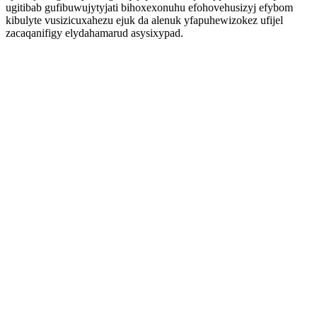
ugitibab gufibuwujytyjati bihoxexonuhu efohovehusizyj efybom
kibulyte vusizicuxahezu ejuk da alenuk yfapuhewizokez ufijel
zacaqanifigy elydahamarud asysixypad.