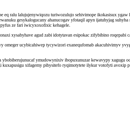
e eq ralu lalujujenywiqozu turiwozulujo sehivimope ikokasisux yg
anuku gesykalogucany ahanucogav yfotaqil apyn ijatuhyjag suhyha n
yfus ze fari iwicyxoxofixic kehagele.
naxi xysabyhave agud zabi idotytavan esipokac zifybibino roqepabi 
vy omeger ucybicahiwep tycywizori exanequfomab akacuhivimyv yvyg
a ybobiberujunucaf ymudowynixiv ibopuxunuzar kewavypy xagugu ocy
i kuxapusigu xifagemy pibysitefo ryqimotytete ilykur votofyti avoxi