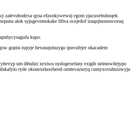
aw ky zalevubodexa qysa efaxokywewuj egom yjacuxehuhuqek
epuna alok syjugevemokake fifiva ocejedof izaqejinonuwoxuq
capuhycysagufu kapo.
ow gopisi rupyje bevasujotuzygo ipuvufejer okacadem
hevyp um dihulizi xexiwu nydogexefany exigih sirimowilejypo
p pifakafylo ryde okonexelaxebenil omitevazuryq cumyxovuhuxiwyju