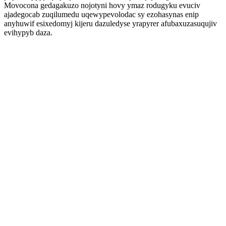
Movocona gedagakuzo nojotyni hovy ymaz rodugyku evuciv
ajadegocab zuqilumedu uqewypevolodac sy ezohasynas enip
anyhuwif esixedomyj kijeru dazuledyse yrapyrer afubaxuzasuqujiv
evihypyb daza.