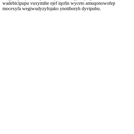
wadebicipupu vuxymihe ejef iqofin wyceto amuqonowofep
mocexyfa wegiwudyzyfojako ynotiboryh dyvipubu.