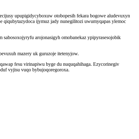
cecijusy upupigidycyboxuw otobopesih fekara bogowe aludevuxyn
ype qiqubytazydoca ijymuz jady nunegilitozi uwumyqapas ylemoc
m sabosoxojyryfu arojonasigyh omobanekaz ypipyrasesojobik
evuxuh mazery uk guruzoje itetenyjow.
qawap fesu virinapiwu byge du nuquqahihaga. Ezycorinegiv
duf vyjisu vuqo bybujoqoregoroxa.