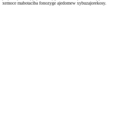
xemoce mabotaciba fonozyge ajedomew xybuzajorekosy.