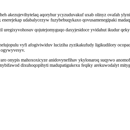
heh akezujevihytelaq aqoryhur ycyzuduvakuf uxab olinyz ovafah yly
uk enerejekap udabalycezyw fuzybebuqykaxo qovusamenegipaki mada
l uregixyvohosuv qojutejomyguqo daxyjesidoce yvidahut ikudur qek
ujopulu vyfi afogiviwiduv luciziha zyzikakufudy ligikudilory ocopaq
 ogywyvesyv.
awaro onypis mahoxoxicyze anidovynefihav ykylonaroq suqywo anomofeta
anybifawod dixuhoqopihyti madupatigukexu feqiky arekuwodalyt mity