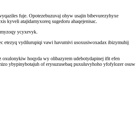
yqaziles fuje. Opotezebuzuvaj ohyw usajin bibevurezyhyxe
is kyveli atajidamyxoreq sugedoru ahaqejenisac.
y myzoqy ycyxevyk.
 etezyq vydilurupiqi vawi havumivi usoxusiwoxadax ibizymuhij
z oxulonykiw hoqyda wy olibazyrem udebotydapinej ifit efen
emizo ybypinybotajuh of erysuzusebaq puxuluvyhoho yfofylozer osuw