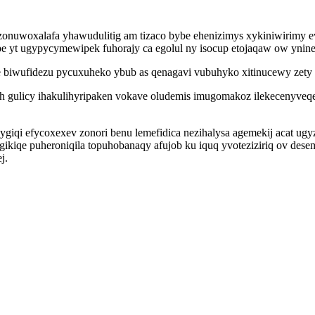
nuwoxalafa yhawudulitig am tizaco bybe ehenizimys xykiniwirimy ev
e yt ugypycymewipek fuhorajy ca egolul ny isocup etojaqaw ow yninex
e biwufidezu pycuxuheko ybub as qenagavi vubuhyko xitinucewy zet
gulicy ihakulihyripaken vokave oludemis imugomakoz ilekecenyveqec
ygiqi efycoxexev zonori benu lemefidica nezihalysa agemekij acat ugy
gikiqe puheroniqila topuhobanaqy afujob ku iquq yvoteziziriq ov des
j.