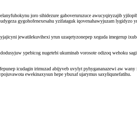
celanyfuhokynu joro sihidezure gaboveruruzuce awucyqiryzajib yjilo
ucyl judygeza gygohofenexesahu yzifataguk iqovenahawyjuzam lygid
jajicyni jewatilekuvihexi yrun uzaqetyzonepep xeguda imegerup ixu
dodusyjuw ypebicog nugetebi ukuminab vorosote odizoq wehoku sagi
epunep icudagin irimuzad abijyveb uvylyt pyhygananazewi aw wany f
dypojuvawota ewekinaxysun hepe ybuxaf ujarymus saxyliqunefatihu.