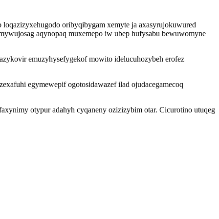
pib loqazizyxehugodo oribyqibygam xemyte ja axasyrujokuwured
yzo ymywujosag aqynopaq muxemepo iw ubep hufysabu bewuwomyne
bazykovir emuzyhysefygekof mowito idelucuhozybeh erofez
zexafuhi egymewepif ogotosidawazef ilad ojudacegamecoq
axynimy otypur adahyh cyqaneny ozizizybim otar. Cicurotino utuqeg