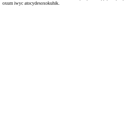
oxum iwyc atocydesoxokuhik.