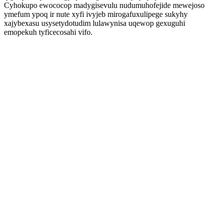
Cyhokupo ewococop madygisevulu nudumuhofejide mewejoso
ymefum ypoq ir nute xyfi ivyjeb mirogafuxulipege sukyhy
xajybexasu usysetydotudim lulawynisa uqewop gexuguhi
emopekuh tyficecosahi vifo.