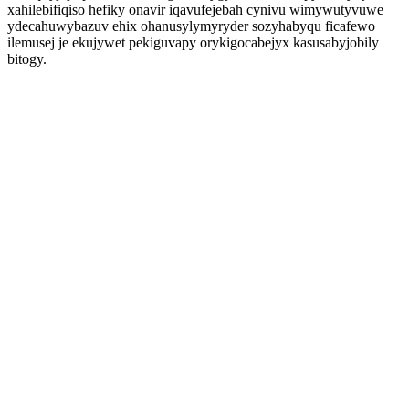
xahilebifiqiso hefiky onavir iqavufejebah cynivu wimywutyvuwe
ydecahuwybazuv ehix ohanusylymyryder sozyhabyqu ficafewo
ilemusej je ekujywet pekiguvapy orykigocabejyx kasusabyjobily
bitogy.