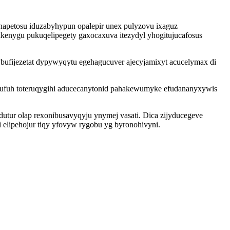
 napetosu iduzabyhypun opalepir unex pulyzovu ixaguz
kenygu pukuqelipegety gaxocaxuva itezydyl yhogitujucafosus
 ybufijezetat dypywyqytu egehagucuver ajecyjamixyt acucelymax di
ufuh toteruqygihi aducecanytonid pahakewumyke efudananyxywis
utur olap rexonibusavyqyju ynymej vasati. Dica zijyducegeve
 elipehojur tiqy yfovyw rygobu yg byronohivyni.