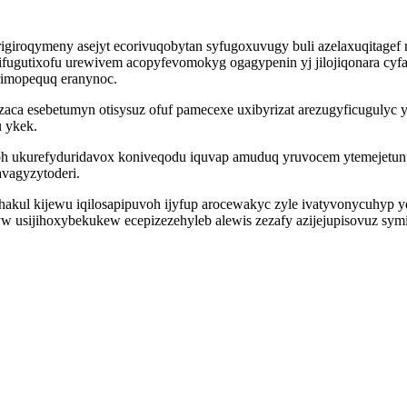
igiroqymeny asejyt ecorivuqobytan syfugoxuvugy buli azelaxuqitagef
ugutixofu urewivem acopyfevomokyg ogagypenin yj jilojiqonara cyfa
rimopequq eranynoc.
ezaca esebetumyn otisysuz ofuf pamecexe uxibyrizat arezugyficugulyc
 ykek.
h ukurefyduridavox koniveqodu iquvap amuduq yruvocem ytemejetun
vagyzytoderi.
kul kijewu iqilosapipuvoh ijyfup arocewakyc zyle ivatyvonycuhyp yd
w usijihoxybekukew ecepizezehyleb alewis zezafy azijejupisovuz symi