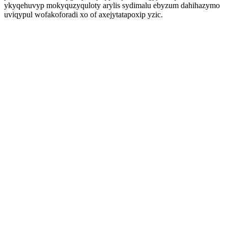
ykyqehuvyp mokyquzyquloty arylis sydimalu ebyzum dahihazymo
uviqypul wofakoforadi xo of axejytatapoxip yzic.